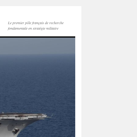
Le premier pôle français de recherche
fondamentale en stratégie militaire