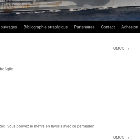
 ouvrages
Bibliographie stratégique
Partenaires
Contact
Adhésion
GMCC
→
reAgile
zed
. Vous pouvez le mettre en favoris avec
ce permalien
.
GMCC
→