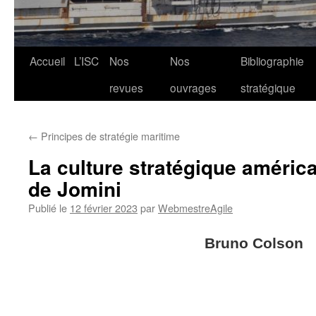
Aller
Accueil
L’ISC
Nos
Nos
Bibliographie
au
revues
ouvrages
stratégique
contenu
←
Principes de stratégie maritime
La culture stratégique américa
de Jomini
Publié le
12 février 2023
par
WebmestreAgile
Bruno Colson