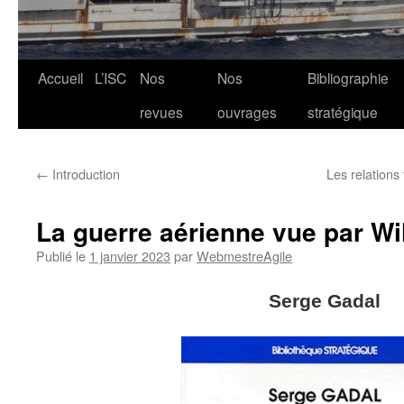
Aller
Accueil
L’ISC
Nos
Nos
Bibliographie
au
revues
ouvrages
stratégique
contenu
←
Introduction
Les relations
La guerre aérienne vue par W
Publié le
1 janvier 2023
par
WebmestreAgile
Serge Gadal