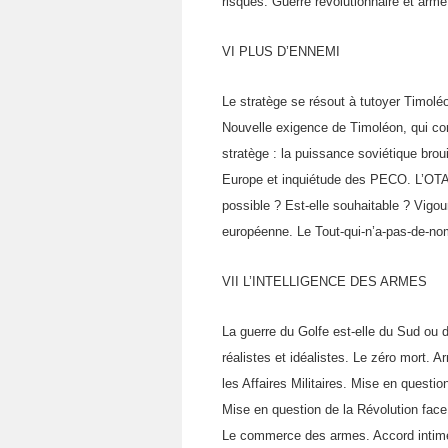
risques. Guerre ré­volutionnaire et ar
VI PLUS D’ENNEMI
Le stratège se résout à tutoyer Timoléo
Nouvelle exi­gence de Timoléon, qui cont
stratège : la puissance soviétique broui
Europe et inquiétude des PECO. L’OTAN
possible ? Est-elle souhaitable ? Vigo
européenne. Le Tout-qui-n’a-pas-de-nom
VII L’INTELLIGENCE DES ARMES
La guerre du Golfe est-elle du Sud ou d
réalistes et idéalistes. Le zéro mort.
les Affaires Militaires. Mise en questi
Mise en question de la Révolution face
Le commerce des armes. Accord intime