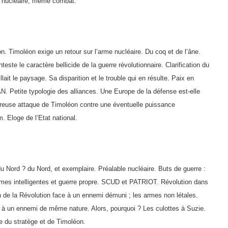
me nucléaire, même combat.
n. Timoléon exige un retour sur l’arme nucléaire. Du coq et de l’âne.
este le caractère bellicide de la guerre révolutionnaire. Clarification du
llait le paysage. Sa disparition et le trouble qui en résulte. Paix en
. Petite typologie des alliances. Une Europe de la défense est-elle
ureuse attaque de Timo­léon contre une éventuelle puissance
. Eloge de l’Etat national.
u Nord ? du Nord, et exemplaire. Préalable nucléaire. Buts de guerre :
 Armes intelligentes et guerre propre. SCUD et PATRIOT. Révolution dans
on de la Révolution face à un ennemi démuni ; les armes non létales.
 à un ennemi de même nature. Alors, pourquoi ? Les culottes à Suzie.
 du stratège et de Timoléon.