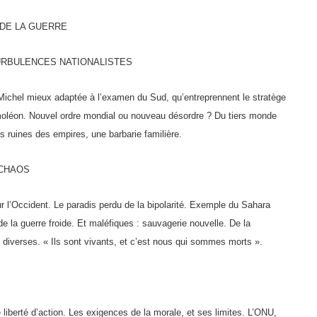
 DE LA GUERRE
TURBULENCES NATIONALISTES
Michel mieux adaptée à l’examen du Sud, qu’entreprennent le stratège
moléon. Nouvel ordre mondial ou nouveau désordre ? Du tiers monde
s ruines des empires, une barbarie familière.
 CHAOS
r l’Occident. Le paradis perdu de la bipolarité. Exemple du Sahara
 de la guerre froide. Et maléfiques : sauvagerie nouvelle. De la
 diver­ses. « Ils sont vivants, et c’est nous qui sommes morts ».
 liberté d’action. Les exigences de la morale, et ses limites. L’ONU,