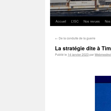
Accueil
L’ISC
Nos revues
Nos
Aller
au
←
De la conduite de la guerre
contenu
La stratégie dite à Ti
Publié le
14 janvier 2023
par
WebmestreA