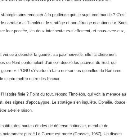
la stratégie sans renoncer à la prudence que le sujet commande ? C’est
e le narrateur et Timoléon, le stratège et son étrange questionneur. Sans
iser leur pensée, les deux interlocuteurs s’efforcent, et nous avec eux,
st venue à détester la guerre : sa paix nouvelle, elle l’a chèrement
hes du Nord contemplent d’un oeil désolé les pauvres du Sud, qui
a guerre ». L’ONU s’évertue à faire cesser ces querelles de Barbares.
e s’entremettre entre des furieux.
, l’Histoire finie ? Point du tout, répond Timoléon, qui voit la menace au
rnet, des signes d’apocalypse. Le stratège s’en inquiète. Ophélie, douce
re a-t-elle raison.
’Institut des hautes études de défense nationale, membre de
a notamment publié La Guerre est morte (Grasset, 1987), Un discret