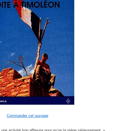
Commander cet ouvrage
t une activité trop affreuse pour qu’on la mène sérieusement. »