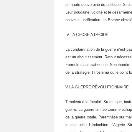
primauté souveraine du politique. Scola
Leur soudaine lucidité et le désarmemen
nouvelle justification. La Bombe obsol
IV LA CHOSE A DÉCIDÉ
La condamnation de la guerre n’est pas l
est un abou­tissement. Retour nécessair
Formule clausewitzienne. Son inanité. 
de la stratégie. Hiroshima ou le point b
V LA GUERRE RÉVOLUTIONNAIRE
Timoléon à la faculté. Sa critique, ina
guerre. La guerre limi­tée comme échapp
de la guerre totale. Parenthèse sur mai
intellectuelle. L’Indochine. L’Algérie. 