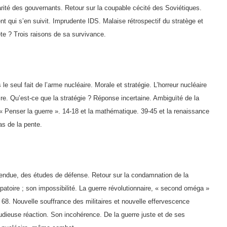
rité des gouvernants. Retour sur la coupable cé­cité des Soviétiques.
t qui s’en suivit. Imprudente IDS. Malaise rétrospectif du stratège et
ète ? Trois raisons de sa survivance.
e seul fait de l’arme nucléaire. Morale et stratégie. L’horreur nucléaire
e. Qu’est-ce que la stratégie ? Ré­ponse incertaine. Ambiguïté de la
« Penser la guerre ». 14-18 et la mathématique. 39-45 et la renaissance
as de la pente.
ttendue, des études de dé­fense. Retour sur la condamnation de la
atoire ; son impossibilité. La guerre révolu­tionnaire, « second oméga »
 68. Nouvelle souffrance des militaires et nouvelle efferves­cence
Studieuse réaction. Son incohérence. De la guerre juste et de ses