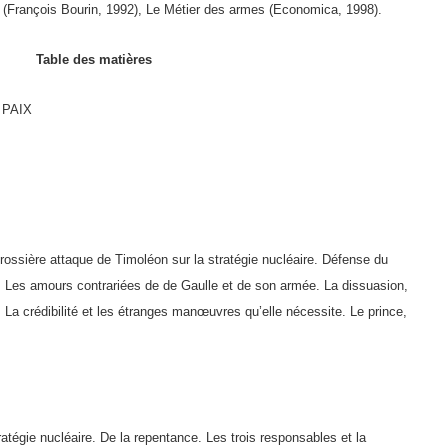
e (François Bourin, 1992), Le Métier des armes (Economica, 1998).
Table des matières
 PAIX
ssière attaque de Ti­moléon sur la stratégie nucléaire. Défense du
reur. Les amours contrariées de de Gaulle et de son armée. La dissuasion,
. La crédibilité et les étranges manœuvres qu’elle néces­site. Le prince,
atégie nucléaire. De la repentance. Les trois responsables et la