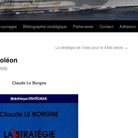
 ouvrages
Bibliographie stratégique
Partenaires
Contact
Adhésion
La stratégie de l’Inde pour le XXIe siècle
→
moléon
gile
Claude Le Borgne