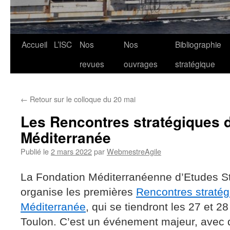
Aller
Accueil
L’ISC
Nos
Nos
Bibliographie
au
revues
ouvrages
stratégique
contenu
←
Retour sur le colloque du 20 mai
Les Rencontres stratégiques d
Méditerranée
Publié le
2 mars 2022
par
WebmestreAgile
La Fondation Méditerranéenne d’Etudes S
organise les premières
Rencontres stratég
Méditerranée
, qui se tiendront les 27 et 
Toulon. C’est un événement majeur, avec 