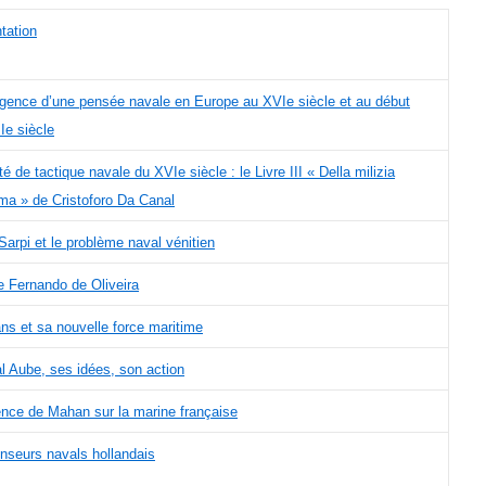
tation
gence d’une pensée navale en Europe au XVIe siècle et au début
Ie siècle
té de tactique navale du XVIe siècle : le Livre III « Della milizia
ima » de Cristoforo Da Canal
Sarpi et le problème naval vénitien
e Fernando de Oliveira
ns et sa nouvelle force maritime
al Aube, ses idées, son action
uence de Mahan sur la marine française
nseurs navals hollandais