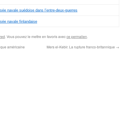
sée navale suédoise dans l’entre-deux-guerres
sée navale finlandaise
zed
. Vous pouvez le mettre en favoris avec
ce permalien
.
ique américaine
Mers el-Kebir. La rupture franco-britannique
→