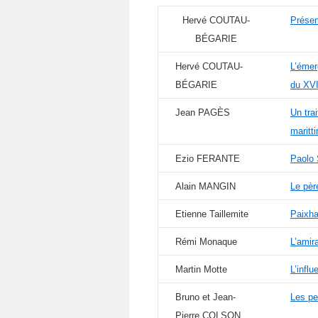
Hervé COUTAU-
Présen
BÉGARIE
Hervé COUTAU-
L’émer
BÉGARIE
du XVI
Jean PAGÈS
Un trai
maritt
Ezio FERANTE
Paolo 
Alain MANGIN
Le pèr
Etienne Taillemite
Paixha
Rémi Monaque
L’amir
Martin Motte
L’infl
Bruno et Jean-
Les pe
Pierre COLSON