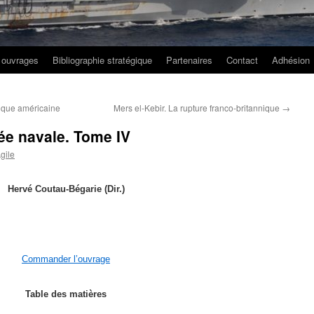
 ouvrages
Bibliographie stratégique
Partenaires
Contact
Adhésion
ique américaine
Mers el-Kebir. La rupture franco-britannique
→
sée navale. Tome IV
gile
Hervé Coutau-Bégarie (Dir.)
Commander l’ouvrage
Table des matières