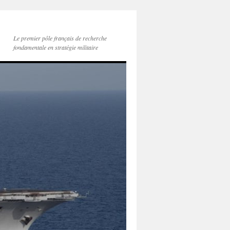
Le premier pôle français de recherche
fondamentale en stratégie militaire