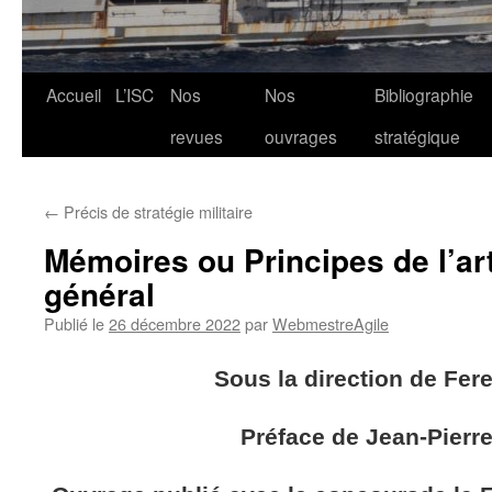
Aller
Accueil
L’ISC
Nos
Nos
Bibliographie
au
revues
ouvrages
stratégique
contenu
←
Précis de stratégie militaire
Mémoires ou Principes de l’art
général
Publié le
26 décembre 2022
par
WebmestreAgile
Sous la direction de Fer
Préface de Jean-Pierr