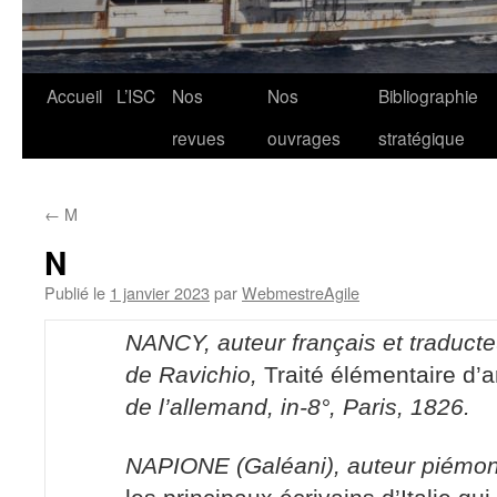
Aller
Accueil
L’ISC
Nos
Nos
Bibliographie
au
revues
ouvrages
stratégique
contenu
←
M
N
Publié le
1 janvier 2023
par
WebmestreAgile
NANCY, auteur français et traducte
de Ravichio,
Traité élémentaire d’ar
de l’allemand, in-8°, Paris, 1826.
NAPIONE (Galéani), auteur piémon