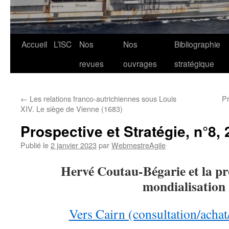
Aller
Accueil
L’ISC
Nos
Nos
Bibliographie
au
revues
ouvrages
stratégique
contenu
←
Les relations franco-autrichiennes sous Louis
Pr
XIV. Le siège de Vienne (1683)
Prospective et Stratégie, n°8,
Publié le
2 janvier 2023
par
WebmestreAgile
Hervé Coutau-Bégarie et la pro
mondialisation
Vers Cairn (consultation/acha