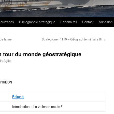
 ouvrages
Bibliographie stratégique
Partenaires
Contact
Adhésion
de la mer
Stratégique n°119 – Géographie militaire III
→
n tour du monde géostratégique
reAgile
 l’IHEDN
Editorial
Introduction – La violence recule !