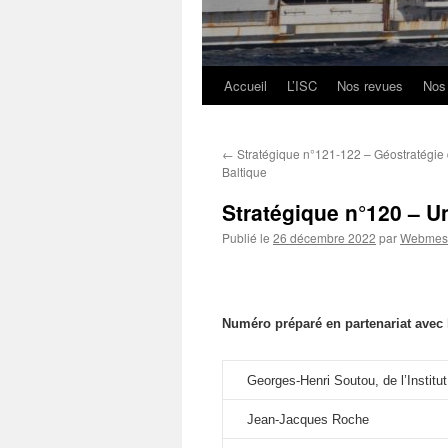
Accueil
L’ISC
Nos revues
Nos
Aller
au
←
Stratégique n°121-122 – Géostratégie 
contenu
Baltique
Stratégique n°120 – U
Publié le
26 décembre 2022
par
Webmest
Numéro préparé en partenariat avec
Georges-Henri Soutou, de l’Institut
Jean-Jacques Roche