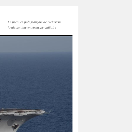
Le premier pôle français de recherche
fondamentale en stratégie militaire