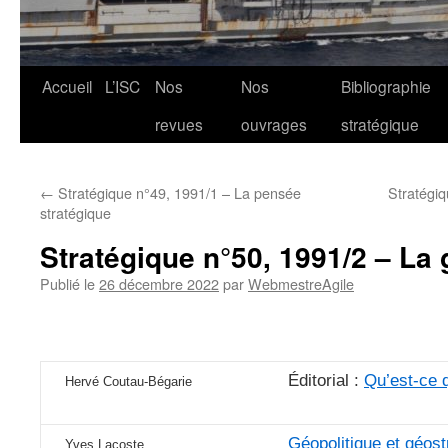
Aller
Accueil
L’ISC
Nos
Nos
Bibliographie
au
revues
ouvrages
stratégique
contenu
←
Stratégique n°49, 1991/1 – La pensée
Stratégiq
stratégique
Stratégique n°50, 1991/2 – La 
Publié le
26 décembre 2022
par
WebmestreAgile
Éditorial :
Qu’est-ce q
Hervé Coutau-Bégarie
Géopolitique et géost
Yves Lacoste