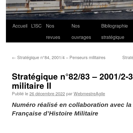
Aller
Accueil
L’ISC
Nos
Nos
Bibliographie
au
revues
ouvrages
stratégique
contenu
←
Stratégique n°84, 2001/4 – Penseurs militaires
Strat
Stratégique n°82/83 – 2001/2-
militaire II
Publié le
26 décembre 2022
par
WebmestreAgile
Numéro réalisé en collaboration avec 
Française d’Histoire Militaire