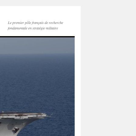
Le premier pôle français de recherche
fondamentale en stratégie militaire