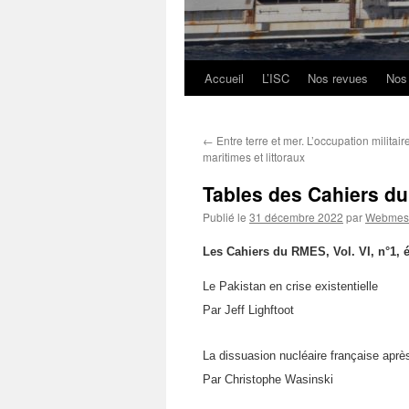
Accueil
L’ISC
Nos revues
Nos
Aller
au
←
Entre terre et mer. L’occupation militai
contenu
maritimes et littoraux
Tables des Cahiers d
Publié le
31 décembre 2022
par
Webmest
Les Cahiers du RMES, Vol. VI, n°1, 
Le Pakistan en crise existentielle
Par Jeff Lighftoot
La dissuasion nucléaire française après
Par Christophe Wasinski