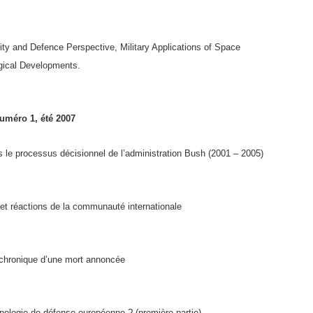
ty and Defence Perspective, Military Applications of Space
gical Developments.
uméro 1, été 2007
ns le processus décisionnel de l’administration Bush (2001 – 2005)
 et réactions de la communauté internationale
 chronique d’une mort annoncée
nologie de défense européenne ? (première partie)