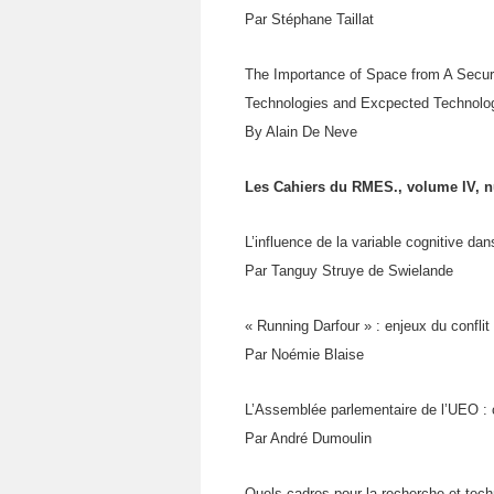
Par Stéphane Taillat
The Importance of Space from A Securi
Technologies and Excpected Technolo
By Alain De Neve
Les Cahiers du RMES., volume IV, n
L’influence de la variable cognitive da
Par Tanguy Struye de Swielande
« Running Darfour » : enjeux du conflit
Par Noémie Blaise
L’Assemblée parlementaire de l’UEO :
Par André Dumoulin
Quels cadres pour la recherche et tech