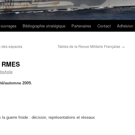
 ouvrages
Bibliographie stratégique
Partenaires
Contact
Adhésion
re des espaces
Tables de la Revue Militaire Française
→
u RMES
reAgile
été/automne 2009.
 la guerre froide : décision, représentations et réseaux