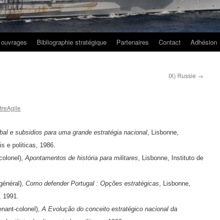
 ouvrages
Bibliographie stratégique
Partenaires
Contact
Adhésion
IX) Russie
→
reAgile
obal e subsidios para uma grande estratégia nacional
, Lisbonne,
is e politicas, 1986.
colonel),
Apontamentos de história para militares
, Lisbonne, Instituto de
général),
Como defender Portugal : Opções estratégicas
, Lisbonne,
, 1991.
enant-colonel),
A Evolução do conceito estra
tégico nacional da