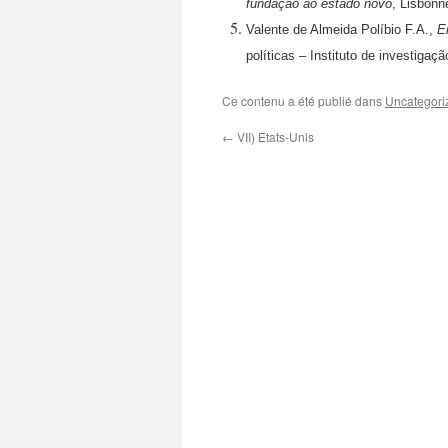
fundação ao estado novo
, Lisbonne
Valente de Almeida Políbio F.A.,
E
políticas – Instituto de investigação
Ce contenu a été publié dans
Uncategori
←
VII) Etats-Unis