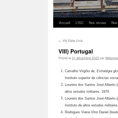
Accueil
L’ISC
Nos revues
Nos
Aller
au
←
VII) Etats-Unis
contenu
VIII) Portugal
Publié le
31 décembre 2022
par
Webmest
Carvalho Virgílio de,
Estratégia gl
Instituto superior de ciências socia
Loureiro dos Santos José Alberto (
altos estudos militares, 1979.
Loureiro dos Santos José Alberto (
Instituto de altos estudos militares
Rodrigues Viana Vitor Daniel (lieut