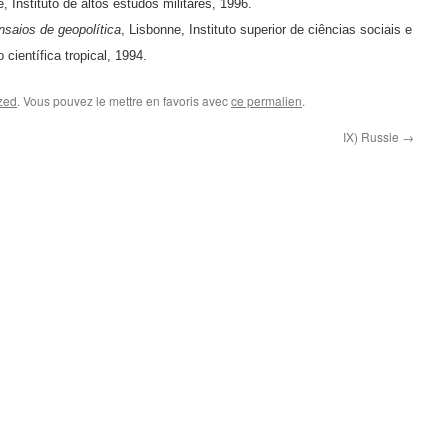
, Instituto de altos estudos militares, 1996.
nsaios de geopolítica
, Lisbonne, Instituto superior de ciências sociais e
 científica tropi­cal, 1994.
zed
. Vous pouvez le mettre en favoris avec
ce permalien
.
IX) Russie
→