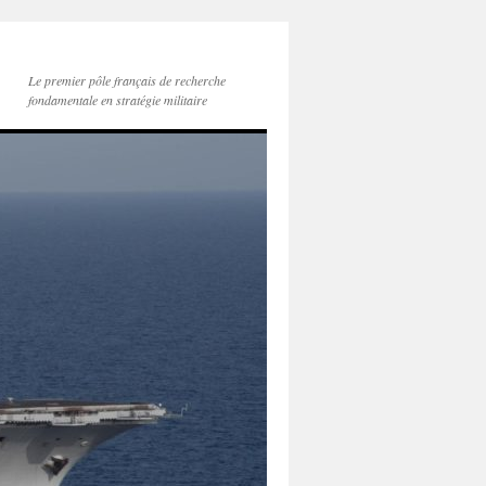
Le premier pôle français de recherche
fondamentale en stratégie militaire