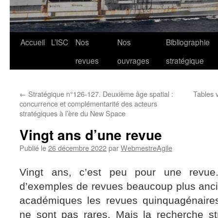
Aller
Accueil
L’ISC
Nos
Nos
Bibliographie
au
revues
ouvrages
stratégique
contenu
←
Stratégique n°126-127. Deuxième âge spatial :
Tables 
concurrence et complémentarité des acteurs
stratégiques à l’ère du New Space
Vingt ans d’une revue
Publié le
26 décembre 2022
par
WebmestreAgile
Vingt ans, c’est peu pour une rev
d’exemples de revues beaucoup plus anci
académiques les revues quinquagénair
ne sont pas rares. Mais la recherche st