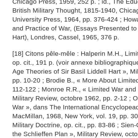
Chicago Press, 1959, 252 p. ; id., The Edu
British Military Thought, 1815-1940, Chic
University Press, 1964, pp. 376-424 ; Howa
and Practice of War, (Essays Presented to 
Hart), Londres, Cassel, 1965, 376 p.
[18] Citons pêle-mêle : Halperin M.H., Lim
op. cit., 191 p. (voir annexe bibliographiqu
Age Theories of Sir Basil Liddell Hart », M
pp. 10-20 ; Brodie B., « More About Limited 
112-122 ; Monroe R.R., « Limited War and Po
Military Review, octobre 1962, pp. 2-12 ; 
War », dans The International Encyclopead
MacMillan, 1968, New York, vol. 19, pp. 3
Military Doctrine, op. cit., pp. 83-86 ; Sie
the Schlieffen Plan », Military Review, oct