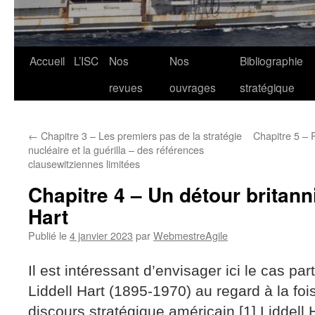
Aller
Accueil
L’ISC
Nos
Nos
Bibliographie
au
revues
ouvrages
stratégique
contenu
←
Chapitre 3 – Les premiers pas de la stratégie
Chapitre 5 – P
nucléaire et la guérilla – des références
clausewitziennes limitées
Chapitre 4 – Un détour britann
Hart
Publié le
4 janvier 2023
par
WebmestreAgile
Il est intéressant d’envisager ici le cas par
Liddell Hart (1895-1970) au regard à la foi
discours stratégique américain.[1] Liddell 