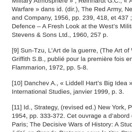
Military Atmosphere » ; Reinhardt G.C., 
Warfare » dans id. (dir.), The Red Army, N
and Company, 1956, pp. 239, 418, et 437 ; 
Defence – A Fresh Look at the West’s Milit
Stevens & Sons Ltd., 1960, 257 p.
[9] Sun-Tzu, L’Art de la guerre, (The Art of
Griffith S.B., publié pour la première fois e
Flammarion, 1972, pp. 5-8.
[10] Danchev A., « Liddell Hart’s Big Idea 
International Studies, janvier 1999, p. 3.
[11] Id., Strategy, (revised ed.) New York,
1954, pp. 333-372. Cet ouvrage a d’abord é
Paris; The Decisive Wars of History: A Stu