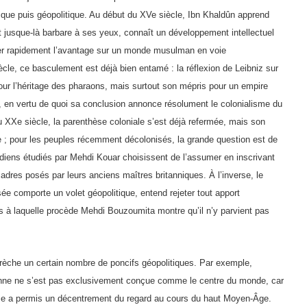
itique puis géopolitique. Au début du XVe siècle, Ibn Khaldûn apprend
t jusque-là barbare à ses yeux, connaît un développement intellectuel
onner rapidement l’avantage sur un monde musulman en voie
ècle, ce basculement est déjà bien entamé : la réflexion de Leibniz sur
pour l’héritage des pharaons, mais surtout son mépris pour un empire
in, en vertu de quoi sa conclusion annonce résolument le colonialisme du
 XXe siècle, la parenthèse coloniale s’est déjà refermée, mais son
te ; pour les peuples récemment décolonisés, la grande question est de
indiens étudiés par Mehdi Kouar choisissent de l’assumer en inscrivant
adres posés par leurs anciens maîtres britanniques. À l’inverse, le
nsée comporte un volet géopolitique, entend rejeter tout apport
ts à laquelle procède Mehdi Bouzoumita montre qu’il n’y parvient pas
 brèche un certain nombre de poncifs géopolitiques. Par exemple,
enne ne s’est pas exclusivement conçue comme le centre du monde, car
me a permis un décentrement du regard au cours du haut Moyen-Âge.