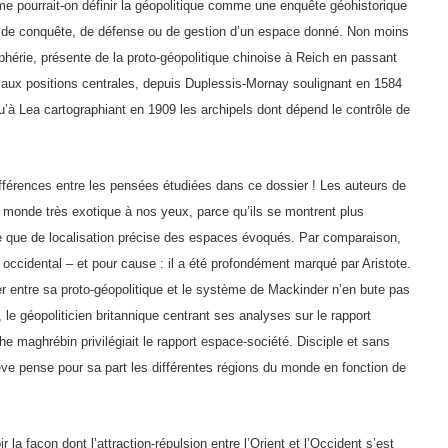
me pourrait-on définir la géopolitique comme une enquête géohistorique
re de conquête, de défense ou de gestion d’un espace donné. Non moins
iphérie, présente de la proto-géopolitique chinoise à Reich en passant
 aux positions centrales, depuis Duplessis-Mornay soulignant en 1584
u’à Lea cartographiant en 1909 les archipels dont dépend le contrôle de
férences entre les pensées étudiées dans ce dossier ! Les auteurs de
monde très exotique à nos yeux, parce qu’ils se montrent plus
que de localisation précise des espaces évoqués. Par comparaison,
ccidental – et pour cause : il a été profondément marqué par Aristote.
er entre sa proto-géopolitique et le système de Mackinder n’en bute pas
le géopoliticien britannique centrant ses analyses sur le rapport
e maghrébin privilégiait le rapport espace-société. Disciple et sans
ieve pense pour sa part les différentes régions du monde en fonction de
la façon dont l’attraction-répulsion entre l’Orient et l’Occident s’est