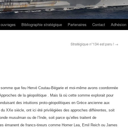
 ouvrages
Bibliographie stratégique
Partenaires
Contact
Adhésion
Stratégique n°134 est paru !
→
e la somme que feu Hervé Coutau-Bégarie et moi-même avons coordonnée
e Approches de la géopolitique . Mais là où cette somme explorait pour
conduisant des intuitions proto-géopolitiques en Grèce ancienne aux
du XXe siècle, ont ici été privilégiées des approches différentes, soit
onde musulman ou de l’Inde, soit parce qu’elles traitent de
’elles émanent de francs-tireurs comme Homer Lea, Emil Reich ou James