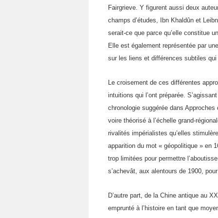
Fairgrieve. Y figurent aussi deux auteu
champs d’études, Ibn Khaldûn et Leibn
serait-ce que parce qu’elle constitue u
Elle est également représentée par une 
sur les liens et différences subtiles qui
Le croisement de ces différentes appro
intuitions qui l’ont préparée. S’agissant
chronologie suggérée dans Approches de l
voire théorisé à l’échelle grand-régiona
rivalités impérialistes qu’elles stimulè
apparition du mot « géopolitique » en 
trop limitées pour permettre l’aboutisse
s’achevât, aux alentours de 1900, pour v
D’autre part, de la Chine antique au XXI
emprunté à l’histoire en tant que moyen