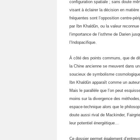
configuration spatiale ; sans doute mê
visant à éclairer la décision en matiè
fréquentes sont l’opposition centre-pér
par Ibn Khaldûn, ou la valeur reconnue
l’importance de l’isthme de Darien jusq
l’Indopacifique.
À côté des points communs, que de dif
la Chine ancienne se meuvent dans un 
soucieux de symbolisme cosmologique 
Ibn Khaldûn apparaît comme un auteur o
Mais le parallèle que l’on peut esquiss
moins sur la divergence des méthodes, 
espace-technique alors que le philosoph
doute aussi rival de Mackinder, Fairgr
leur potentiel énergétique…
Ce dossier permet également d’entrevoir 