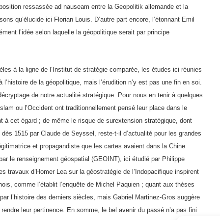
opposition ressassée ad nauseam entre la Geopolitik allemande et la
ons qu’élucide ici Florian Louis. D’autre part encore, l’étonnant Emil
ment l’idée selon laquelle la géopolitique serait par principe
èles à la ligne de l’Institut de stratégie comparée, les études ici réunies
l’histoire de la géopolitique, mais l’érudition n’y est pas une fin en soi.
le décryptage de notre actualité stratégique. Pour nous en tenir à quelques
slam ou l’Occident ont traditionnellement pensé leur place dans le
 à cet égard ; de même le risque de surextension stratégique, dont
u dès 1515 par Claude de Seyssel, reste-t-il d’actualité pour les grandes
légitimatrice et propagandiste que les cartes avaient dans la Chine
ar le renseignement géospatial (GEOINT), ici étudié par Philippe
les travaux d’Homer Lea sur la géostratégie de l’Indopacifique inspirent
nois, comme l’établit l’enquête de Michel Paquien ; quant aux thèses
par l’histoire des derniers siècles, mais Gabriel Martinez-Gros suggère
r rendre leur pertinence. En somme, le bel avenir du passé n’a pas fini