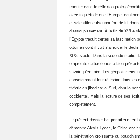
traduite dans la réflexion proto-géopol
avec inquiétude que l’Europe, continen
et scientifique risquant fort de lui d
d’assoupissement. À la fin du XVIIe si
l’Égypte traduit certes sa fascination 
ottoman dont il voit s’amorcer le décl
XIXe siècle. Dans la seconde moitié du
empreinte culturelle reste bien présen
savoir qu’en faire. Les géopoliticiens 
consciemment leur réflexion dans les c
théoricien jihadiste al-Suri, dont la pe
occidental. Mais la lecture de ses écri
complètement.
Le présent dossier bat par ailleurs en
démontre Alexis Lycas, la Chine anci
la pénétration croissante du bouddhis