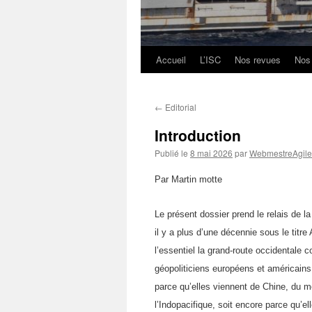
Accueil
L’ISC
Nos revues
Nos
Aller
au
←
Editorial
contenu
Introduction
Publié le
8 mai 2026
par
WebmestreAgile
Par Martin motte
Le présent dossier prend le relais d
il y a plus d’une décennie sous le titr
l’essentiel la grand-route occidentale 
géopoliticiens européens et américains 
parce qu’elles viennent de Chine, du m
l’Indopacifique, soit encore parce qu