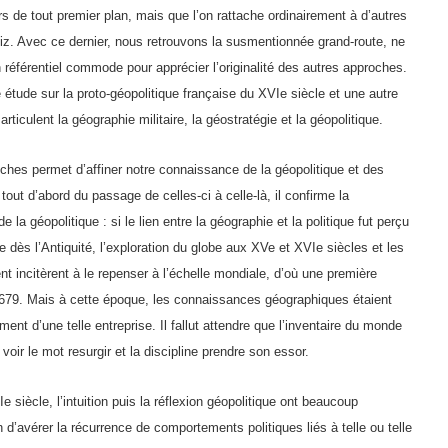
rs de tout premier plan, mais que l’on rattache ordinairement à d’autres
iz. Avec ce dernier, nous retrouvons la susmentionnée grand-route, ne
n référentiel commode pour apprécier l’originalité des autres approches.
étude sur la proto-géopolitique française du XVIe siècle et une autre
 articulent la géographie militaire, la géostratégie et la géopolitique.
ches permet d’affiner notre connaissance de la géopolitique et des
 tout d’abord du passage de celles-ci à celle-là, il confirme la
a géopolitique : si le lien entre la géographie et la politique fut perçu
le dès l’Antiquité, l’exploration du globe aux XVe et XVIe siècles et les
rent incitèrent à le repenser à l’échelle mondiale, d’où une première
1679. Mais à cette époque, les connaissances géographiques étaient
ment d’une telle entreprise. Il fallut attendre que l’inventaire du monde
oir le mot resurgir et la discipline prendre son essor.
e siècle, l’intuition puis la réflexion géopolitique ont beaucoup
 d’avérer la récurrence de comportements politiques liés à telle ou telle