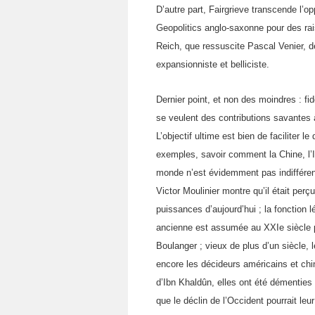
D’autre part, Fairgrieve transcende l’
Geopolitics anglo-saxonne pour des rais
Reich, que ressuscite Pascal Venier, dé
expansionniste et belliciste.
Dernier point, et non des moindres : fid
se veulent des contributions savantes à 
L’objectif ultime est bien de faciliter 
exemples, savoir comment la Chine, l’I
monde n’est évidemment pas indifférent
Victor Moulinier montre qu’il était perç
puissances d’aujourd’hui ; la fonction 
ancienne est assumée au XXIe siècle p
Boulanger ; vieux de plus d’un siècle, 
encore les décideurs américains et chi
d’Ibn Khaldûn, elles ont été démenties 
que le déclin de l’Occident pourrait leu