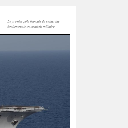
Le premier pôle français de recherche
fondamentale en stratégie militaire