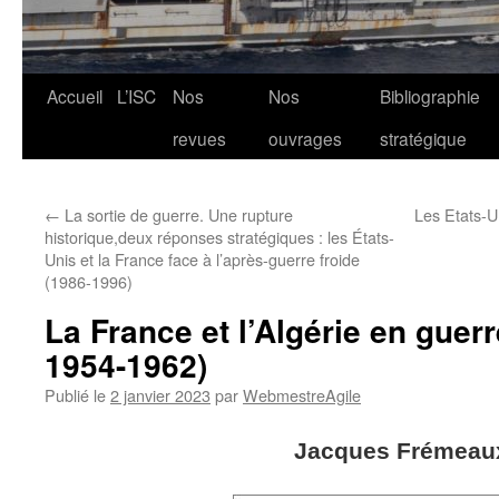
Aller
Accueil
L’ISC
Nos
Nos
Bibliographie
au
revues
ouvrages
stratégique
contenu
←
La sortie de guerre. Une rupture
Les Etats-Un
historique,deux réponses stratégiques : les États-
Unis et la France face à l’après-guerre froide
(1986-1996)
La France et l’Algérie en guerr
1954-1962)
Publié le
2 janvier 2023
par
WebmestreAgile
Jacques Frémeau