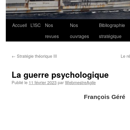
Aller
Accueil
L’ISC
Nos
Nos
Bibliographie
au
revues
ouvrages
stratégique
contenu
←
Stratégie théorique III
Le ré
La guerre psychologique
Publié le
11 février 2023
par
WebmestreAgile
François Géré