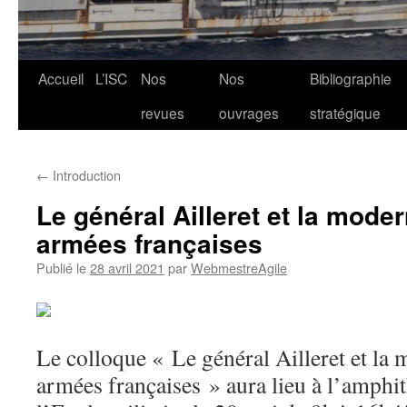
Aller
Accueil
L’ISC
Nos
Nos
Bibliographie
au
revues
ouvrages
stratégique
contenu
←
Introduction
Le général Ailleret et la mode
armées françaises
Publié le
28 avril 2021
par
WebmestreAgile
Le colloque « Le général Ailleret et la
armées françaises » aura lieu à l’amphit