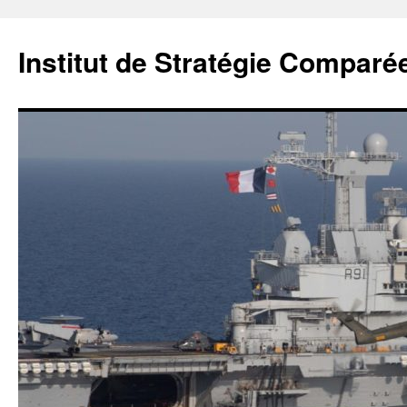
Institut de Stratégie Comparé