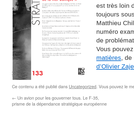
est très loin 
toujours sous
Matthieu Chi
numéro exam
de problémati
Vous pouvez
matières
, de
d’Olivier Zaj
Ce contenu a été publié dans
Uncategorized
. Vous pouvez le me
←
Un avion pour les gouverner tous. Le F-35,
prisme de la dépendance stratégique européenne