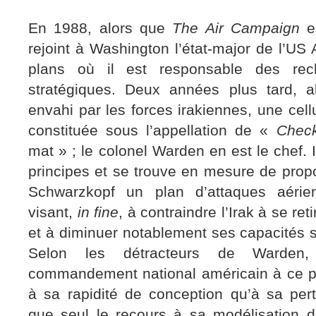
En 1988, alors que
The Air Campaign
es
rejoint à Washington l’état-major de l’US
plans où il est responsable des rech
stratégiques. Deux années plus tard, a
envahi par les forces irakiennes, une cellu
constituée sous l’appellation de «
Chec
mat » ; le colonel Warden en est le chef. 
principes et se trouve en mesure de propo
Schwarzkopf un plan d’attaques aérie
visant,
in fine
, à contraindre l’Irak à se ret
et à diminuer notablement ses capacités st
Selon les détracteurs de Warden,
commandement national américain à ce pla
à sa rapidité de conception qu’à sa pe
que seul le recours à sa modélisation d