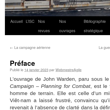
Aller
Accueil
L’ISC
Nos
Nos
Bibliographie
au
revues
ouvrages
stratégique
contenu
←
La campagne aérienne
La guer
Préface
Publié le
14 janvier 2023
par
WebmestreAgile
L’ouvrage de John Warden, paru sous le t
Campaign – Planning for Combat
, est le
homme de terrain. Elle est celle d’un mil
Viêt-nam a laissé frustré, convaincu qu’
revenait à l’absence de clarté dans la défi