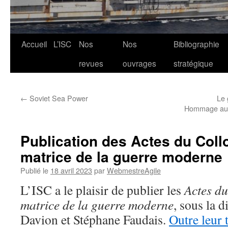
Aller
Accueil
L’ISC
Nos
Nos
Bibliographie
au
revues
ouvrages
stratégique
contenu
←
Soviet Sea Power
Le 
Hommage au pr
Publication des Actes du Coll
matrice de la guerre moderne
Publié le
18 avril 2023
par
WebmestreAgile
L’ISC a le plaisir de publier les
Actes d
matrice de la guerre moderne
, sous la d
Davion et Stéphane Faudais.
Outre leur 