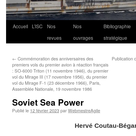
Aller
Accueil
L’ISC
Nos
Nos
Bibliographie
au
revues
ouvrages
stratégique
contenu
←
Commémoration des anniversaires des
Publication 
premiers vols du premier avion à réaction français
: SO-6000 Triton (11 novembre 1946), du premier
vol du Mirage III (17 novembre 1956), du premier
vol du Mirage F-1 (23 décembre 1966), Paris,
Assemblée Nationale, 19 novembre 1986
Soviet Sea Power
Publié le
12 février 2023
par
WebmestreAgile
Hervé Coutau-Béga