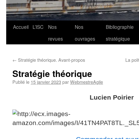
Aller
Accueil
L’ISC
Nos
Nos
Bibliographie
au
revues
ouvrages
stratégique
contenu
←
Stratégie théorique. Avant-propos
La poli
Stratégie théorique
Publié le
15 janvier 2023
par
WebmestreAgile
Lucien Poirier