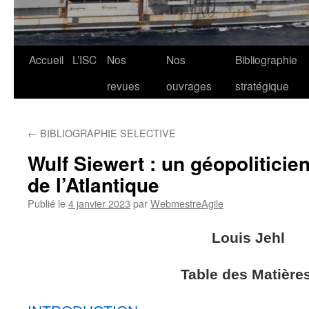
Aller
Accueil
L’ISC
Nos
Nos
Bibliographie
au
revues
ouvrages
stratégique
contenu
←
BIBLIOGRAPHIE SELECTIVE
Wulf Siewert : un géopoliticie
de l’Atlantique
Publié le
4 janvier 2023
par
WebmestreAgile
Louis Jehl
Table des Matière