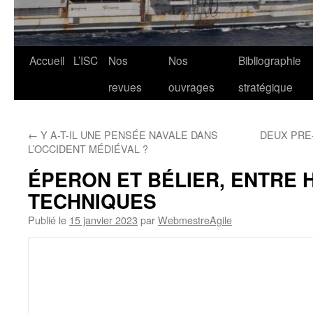
Aller
Accueil
L’ISC
Nos
Nos
Bibliographie
au
revues
ouvrages
stratégique
contenu
←
Y A-T-IL UNE PENSÉE NAVALE DANS
DEUX PRE
L’OCCIDENT MÉDIÉVAL ?
ÉPERON ET BÉLIER, ENTRE H
TECHNIQUES
Publié le
15 janvier 2023
par
WebmestreAgile