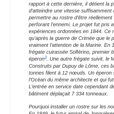
rapport à cette dernière, il détient la p
d’atteindre une vitesse suffisamment
permettre au rostre d’être réellemen
perforant l’ennemi. Le projet fut pris 
expériences ordonnées en 1844. Ce n
qu’après la guerre de Crimée que le pr
vraiment l’attention de la Marine. En 
frégate cuirassée
Solférino
, premier 
3
éperon
. Une autre frégate suivit, le
M
Construits par Dupuy de Lôme, ces b
tonnes filent à 12 nœuds. Un éperon 
l’
Océan
du même architecte et qui fut
L’entrée en service date cependant d
bâtiment déplaçait 7 334 tonneaux.
Pourquoi installer un rostre sur les no
En 1849, le futur amiral de Jonquièr