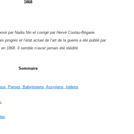
1868
osé par Nadia Nin et corrigé par Hervé Coutau-Bégarie.
es progrès et l’état actuel de l’art de la guerre a été publié par
e en 1868. Il semble n’avoir jamais été réédité.
Sommaire
breux, Perses, Babyloniens, Assyriens, Indiens
es
cles