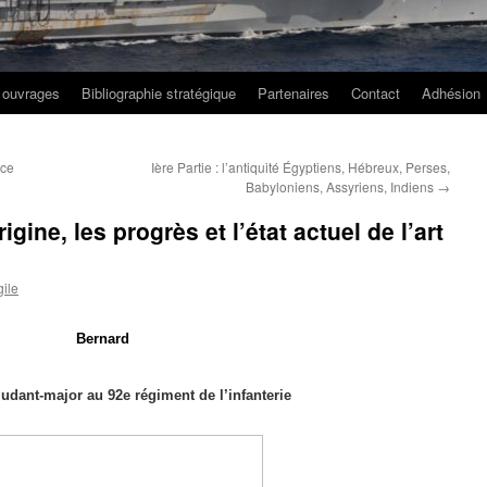
 ouvrages
Bibliographie stratégique
Partenaires
Contact
Adhésion
ice
Ière Partie : l’antiquité Égyptiens, Hébreux, Perses,
Babyloniens, Assyriens, Indiens
→
igine, les progrès et l’état actuel de l’art
ile
Bernard
judant-major au 92e régiment de l’infanterie