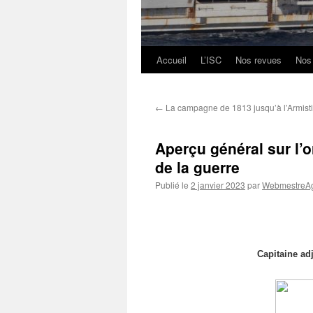
Accueil
L’ISC
Nos revues
Nos
Aller
au
←
La campagne de 1813 jusqu’à l’Armist
contenu
Aperçu général sur l’or
de la guerre
Publié le
2 janvier 2023
par
WebmestreAg
Capitaine ad