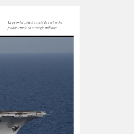
Le premier pôle français de recherche
fondamentale en stratégie militaire