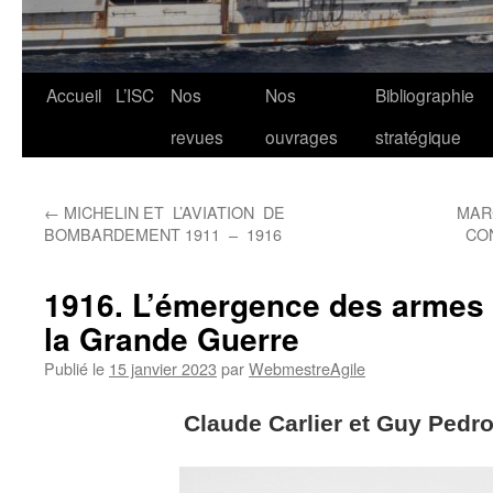
Aller
Accueil
L’ISC
Nos
Nos
Bibliographie
au
revues
ouvrages
stratégique
contenu
←
MICHELIN ET L’AVIATION DE
MAR
BOMBARDEMENT 1911 – 1916
CO
1916. L’émergence des armes
la Grande Guerre
Publié le
15 janvier 2023
par
WebmestreAgile
Claude Carlier et Guy Pedron