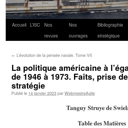
Aller
Accueil
L’ISC
Nos
Nos
Bibliographie
au
revues
ouvrages
stratégique
contenu
←
L’évolution de la pensée navale. Tome VII
La politique américaine à l’é
de 1946 à 1973. Faits, prise de
stratégie
Publié le
14 janvier 2023
par
WebmestreAgile
Tanguy Struye de Swie
Table des Matières